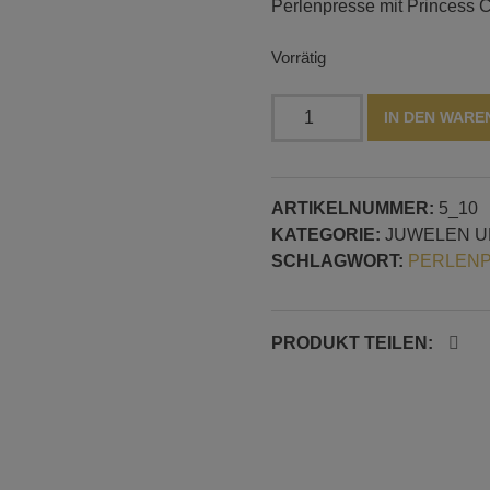
Perlenpresse mit Princess 
Vorrätig
Perlenpresse
IN DEN WAR
mit
Princess
Cut
ARTIKELNUMMER:
5_10
Form
KATEGORIE:
JUWELEN U
Menge
SCHLAGWORT:
PERLENP
PRODUKT TEILEN: