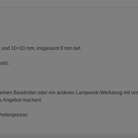
und 10×10 mm, insgesamt 8 mm tief.
holz.
 einen Beadroller oder ein anderes Lampwork-Werkzeug mit uns t
es Angebot machen!
Perlenpresse: