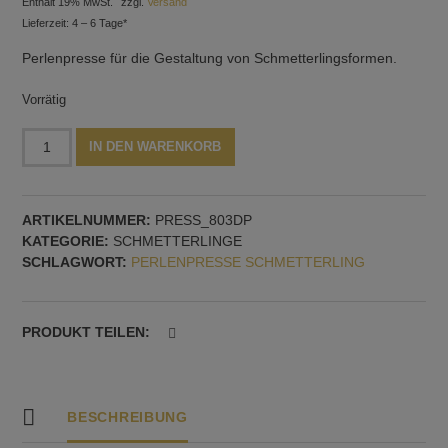
Enthält 19% MwSt.
zzgl.
Versand
Lieferzeit: 4 – 6 Tage*
Perlenpresse für die Gestaltung von Schmetterlingsformen.
Vorrätig
Perlenpresse
Alternative:
IN DEN WARENKORB
für
Schmetterlingsformen,
Modell
ARTIKELNUMMER:
PRESS_803DP
Nr.
KATEGORIE:
SCHMETTERLINGE
3,
SCHLAGWORT:
PERLENPRESSE SCHMETTERLING
doppelte
Dornführung
Menge
PRODUKT TEILEN:
BESCHREIBUNG