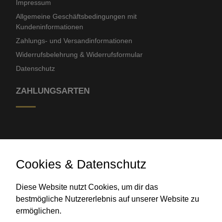
Impressum
Allgemeine Geschäftsbedingungen mit
Kundeninformationen
Zahlungs- und Versandinformationen
Widerrufsbelehrung & Widerrufsformular
Datenschutz
ZAHLUNGSARTEN
Cookies & Datenschutz
Diese Website nutzt Cookies, um dir das
Banküberweisung
bestmögliche Nutzererlebnis auf unserer Website zu
ermöglichen.
KONTAKT