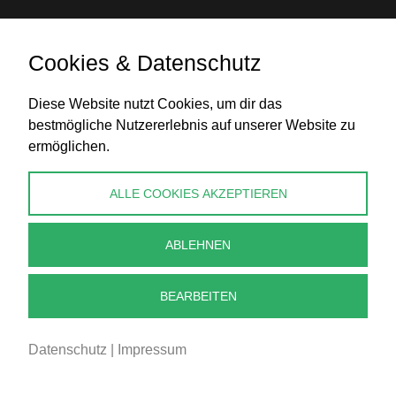
Cookies & Datenschutz
Diese Website nutzt Cookies, um dir das
Banküberweisung
bestmögliche Nutzererlebnis auf unserer Website zu
ermöglichen.
KONTAKT
ALLE COOKIES AKZEPTIEREN
info@perlenpresse.de
ABLEHNEN
Vertrag widerrufen
BEARBEITEN
Datenschutz
|
Impressum
2026 - PERLENPRESSE.DE