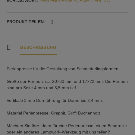
SCHLAGWORT:
PERLENPRESSE SCHMETTERLING
vertikale
Dornführung
Menge
PRODUKT TEILEN:
BESCHREIBUNG
Perlenpresse für die Gestaltung von Schmetterlingsformen.
Größe der Formen: ca. 20×30 mm und 17×22 mm. Die Formen
sind pro Seite 4 mm und 3,5 mm tief.
Vertikale 3 mm Dornführung für Dorne bis 2,4 mm.
Material Perlenpresse: Graphit, Griff: Buchenholz.
Möchten Sie Ihre Ideen für eine Perlenpresse, einen Beadroller
oder ein anderes Lampwork-Werkzeug mit uns teilen?