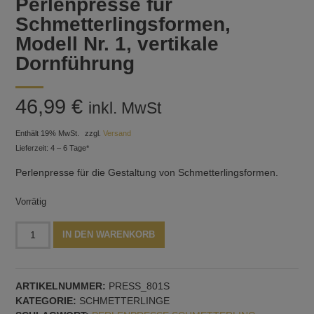
Perlenpresse für
Schmetterlingsformen,
Modell Nr. 1, vertikale
Dornführung
46,99
€
inkl. MwSt
Enthält 19% MwSt.
zzgl.
Versand
Lieferzeit: 4 – 6 Tage*
Perlenpresse für die Gestaltung von Schmetterlingsformen.
Vorrätig
Perlenpresse
Alternative:
IN DEN WARENKORB
für
Schmetterlingsformen,
Modell
ARTIKELNUMMER:
PRESS_801S
Nr.
KATEGORIE:
SCHMETTERLINGE
1,