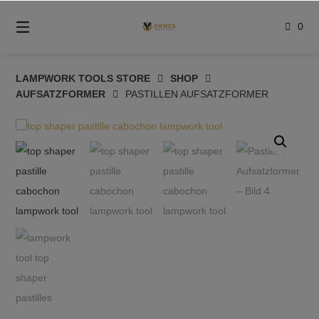
Springe
zum
0
Inhalt
LAMPWORK TOOLS STORE
SHOP
AUFSATZFORMER
PASTILLEN AUFSATZFORMER