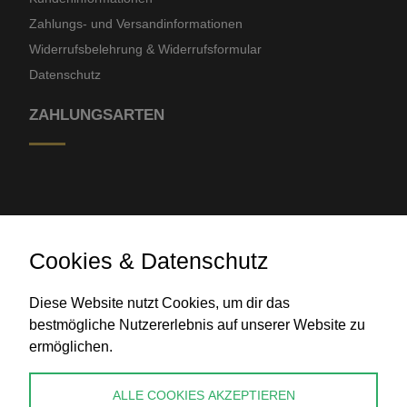
Zahlungs- und Versandinformationen
Widerrufsbelehrung & Widerrufsformular
Datenschutz
ZAHLUNGSARTEN
Cookies & Datenschutz
Banküberweisung
Diese Website nutzt Cookies, um dir das
bestmögliche Nutzererlebnis auf unserer Website zu
ermöglichen.
KONTAKT
ALLE COOKIES AKZEPTIEREN
info@perlenpresse.de