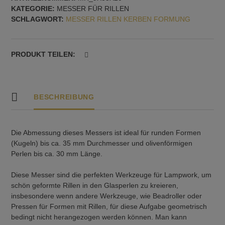
KATEGORIE:
MESSER FÜR RILLEN
Kugeln
SCHLAGWORT:
MESSER RILLEN KERBEN FORMUNG
bis
35
mm
und
PRODUKT TEILEN:
Oliven
bis
30
mm
BESCHREIBUNG
Menge
Die Abmessung dieses Messers ist ideal für runden Formen
(Kugeln) bis ca. 35 mm Durchmesser und olivenförmigen
Perlen bis ca. 30 mm Länge.
Diese Messer sind die perfekten Werkzeuge für Lampwork, um
schön geformte Rillen in den Glasperlen zu kreieren,
insbesondere wenn andere Werkzeuge, wie Beadroller oder
Pressen für Formen mit Rillen, für diese Aufgabe geometrisch
bedingt nicht herangezogen werden können. Man kann