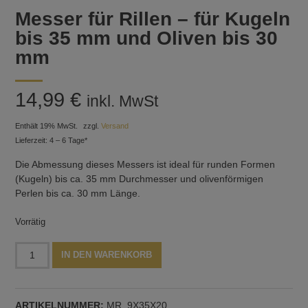
Messer für Rillen – für Kugeln
bis 35 mm und Oliven bis 30
mm
14,99
€
inkl. MwSt
Enthält 19% MwSt.
zzgl.
Versand
Lieferzeit: 4 – 6 Tage*
Die Abmessung dieses Messers ist ideal für runden Formen
(Kugeln) bis ca. 35 mm Durchmesser und olivenförmigen
Perlen bis ca. 30 mm Länge.
Vorrätig
Messer
Alternative:
IN DEN WARENKORB
für
Rillen
-
ARTIKELNUMMER:
MR_9X35X20
für