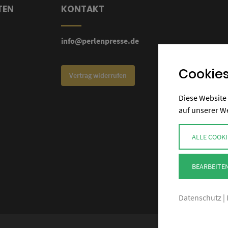
TEN
KONTAKT
info@perlenpresse.de
Cookies
Vertrag widerrufen
Diese Website 
auf unserer W
ALLE COOKI
g
BEARBEITE
Datenschutz
|