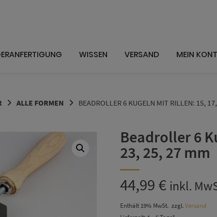
ERANFERTIGUNG
WISSEN
VERSAND
MEIN KON
R
ALLE FORMEN
BEADROLLER 6 KUGELN MIT RILLEN: 15, 17, 
Beadroller 6 Ku
23, 25, 27 mm
44,99
€
inkl. Mw
Enthält 19% MwSt.
zzgl.
Versand