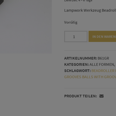
Lieferzeit: 4 – 6 Tage*
Lampwork Werkzeug Beadroller
Vorrätig
Beadroller
IN DEN WARE
6
Kugeln
mit
ARTIKELNUMMER:
B61GR
Rillen:
KATEGORIEN:
ALLE FORMEN
,
15,
SCHLAGWORT:
BEADROLLER K
17,
GROOVES BALLS WITH GROO
19,
23,
25,
PRODUKT TEILEN:
27
mm
Menge