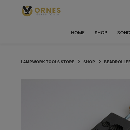
Springe
zum
Inhalt
HOME
SHOP
SOND
LAMPWORK TOOLS STORE
SHOP
BEADROLLE