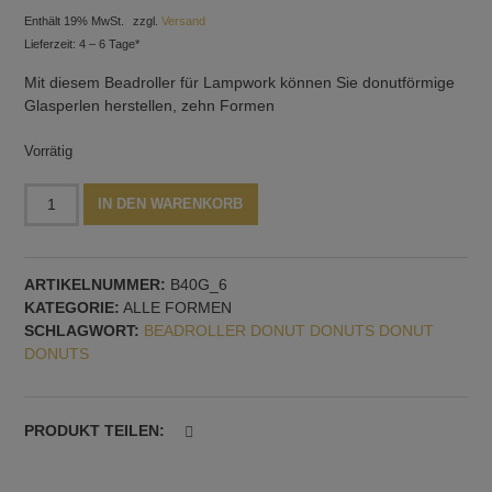
Enthält 19% MwSt.
zzgl.
Versand
Lieferzeit: 4 – 6 Tage*
Mit diesem Beadroller für Lampwork können Sie donutförmige
Glasperlen herstellen, zehn Formen
Vorrätig
Beadroller
Alternative:
IN DEN WARENKORB
10
Donuts,
Dornführung
ARTIKELNUMMER:
B40G_6
6
KATEGORIE:
ALLE FORMEN
mm
SCHLAGWORT:
BEADROLLER DONUT DONUTS DONUT
Menge
DONUTS
PRODUKT TEILEN: