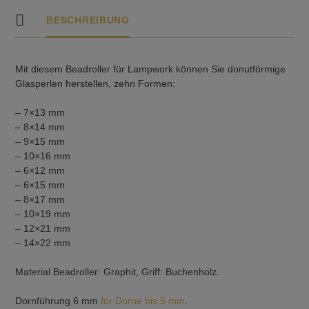
BESCHREIBUNG
Mit diesem Beadroller für Lampwork können Sie donutförmige
Glasperlen herstellen, zehn Formen:
– 7×13 mm
– 8×14 mm
– 9×15 mm
– 10×16 mm
– 6×12 mm
– 6×15 mm
– 8×17 mm
– 10×19 mm
– 12×21 mm
– 14×22 mm
Material Beadroller: Graphit, Griff: Buchenholz.
Dornführung 6 mm
für Dorne bis 5 mm
.