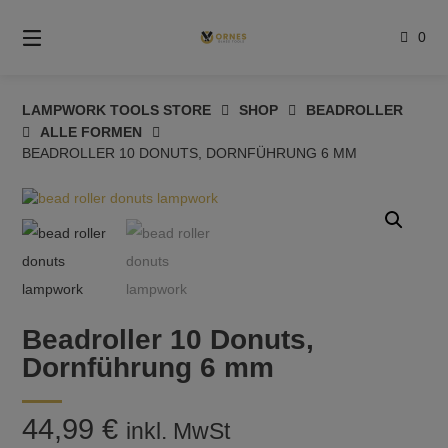
Springe
zum
0
Inhalt
LAMPWORK TOOLS STORE
SHOP
BEADROLLER
ALLE FORMEN
BEADROLLER 10 DONUTS, DORNFÜHRUNG 6 MM
Beadroller 10 Donuts,
Dornführung 6 mm
44,99
€
inkl. MwSt