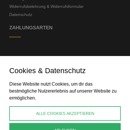
Widerrufsbelehrung & Widerrufsformular
Datenschutz
ZAHLUNGSARTEN
Cookies & Datenschutz
Diese Website nutzt Cookies, um dir das
Banküberweisung
bestmögliche Nutzererlebnis auf unserer Website zu
ermöglichen.
KONTAKT
ALLE COOKIES AKZEPTIEREN
info@perlenpresse.de