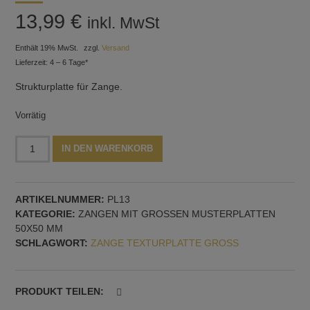
13,99
€
inkl. MwSt
Enthält 19% MwSt.
zzgl.
Versand
Lieferzeit: 4 – 6 Tage*
Strukturplatte für Zange.
Vorrätig
Eine
Alternative:
IN DEN WARENKORB
Strukturplatte
für
Zange,
ARTIKELNUMMER:
PL13
Muster
KATEGORIE:
ZANGEN MIT GROSSEN MUSTERPLATTEN 5
Nr.
0X50 MM
13
SCHLAGWORT:
ZANGE TEXTURPLATTE GROSS
Menge
PRODUKT TEILEN: