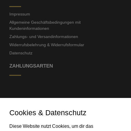
Impressum
Allgemeine Geschäftsbedingungen mit
Kundeninformationen
Zahlungs- und Versandinformationen
Widerrufsbelehrung & Widerrufsformular
Datenschutz
ZAHLUNGSARTEN
Cookies & Datenschutz
Banküberweisung
Diese Website nutzt Cookies, um dir das