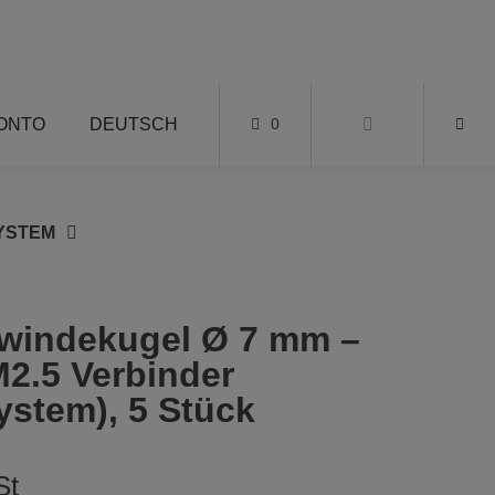
KONTO
DEUTSCH
0
YSTEM
ewindekugel Ø 7 mm –
M2.5 Verbinder
stem), 5 Stück
St