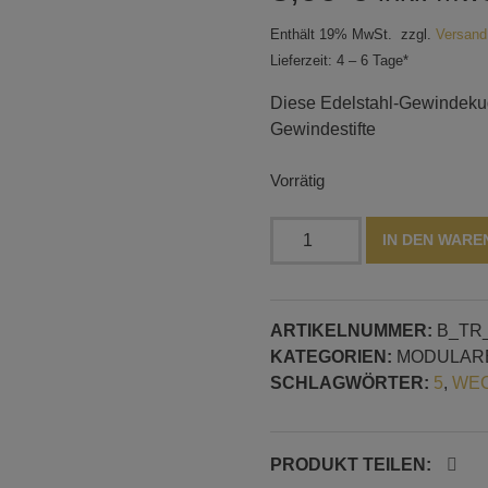
Enthält 19% MwSt.
zzgl.
Versand
Lieferzeit: 4 – 6 Tage*
Diese Edelstahl-Gewindekuge
Gewindestifte
Vorrätig
Edelstahl
IN DEN WAR
Gewindekugel
Ø
7
ARTIKELNUMMER:
B_TR
mm
KATEGORIEN:
MODULAR
–
SCHLAGWÖRTER:
5
,
WEC
Stopper
für
M2.5
Verbinder
PRODUKT TEILEN: