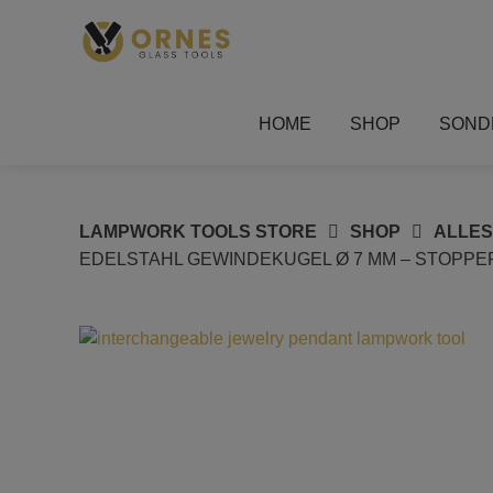
Springe
zum
Inhalt
HOME
SHOP
SOND
LAMPWORK TOOLS STORE
SHOP
ALLE
EDELSTAHL GEWINDEKUGEL Ø 7 MM – STOPPER