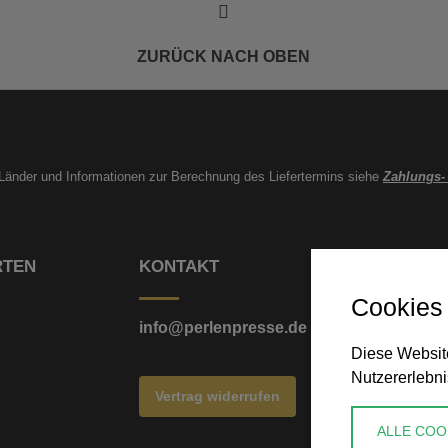
ZURÜCK NACH OBEN
e Länder und Informationen zur Berechnung des Liefertermins siehe
Zahlungs-
RTEN
KONTAKT
Cookies
info@perlenpresse.de
Diese Website
Nutzererlebni
Vertrag widerrufen
ALLE COO