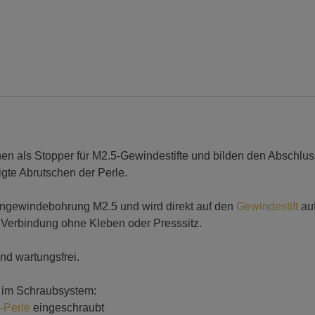
(Anhänger-
System),
5
Stück
Menge
n als Stopper für M2.5-Gewindestifte und bilden den Abschlus
gte Abrutschen der Perle.
nnengewindebohrung M2.5 und wird direkt auf den
Gewindestift
auf
 Verbindung ohne Kleben oder Presssitz.
nd wartungsfrei.
 im Schraubsystem:
-Perle
eingeschraubt