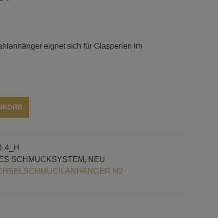
ahlanhänger eignet sich für Glasperlen im
Alternative:
ENKORB
1.4_H
ES SCHMUCKSYSTEM
,
NEU
HSELSCHMUCK ANHÄNGER M2