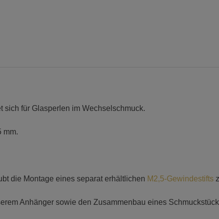
Loch
Menge
t sich für Glasperlen im Wechselschmuck.
5 mm.
bt die Montage eines separat erhältlichen
M2,5-Gewindestifts
z
unserem Anhänger sowie den Zusammenbau eines Schmuckstück