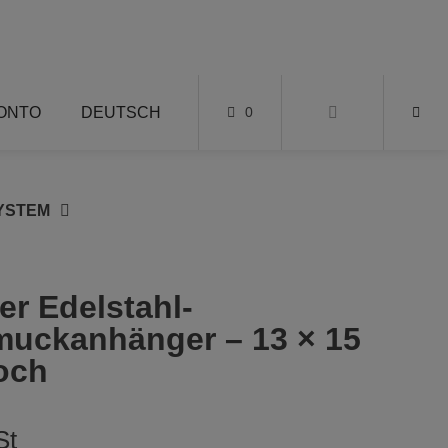
KONTO
DEUTSCH
0
YSTEM
er Edelstahl-
uckanhänger – 13 × 15
och
St