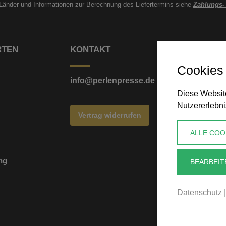
e Länder und Informationen zur Berechnung des Liefertermins siehe
Zahlungs-
RTEN
KONTAKT
Cookies
info@perlenpresse.de
Diese Website
Nutzererlebni
Vertrag widerrufen
ALLE COO
ng
BEARBEIT
Datenschutz
|