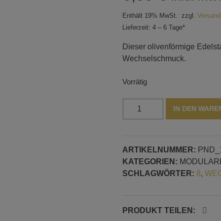
Enthält 19% MwSt.
zzgl.
Versand
Lieferzeit: 4 – 6 Tage*
Dieser olivenförmige Edelst
Wechselschmuck.
Vorrätig
Olivenförmiger
IN DEN WAR
Edelstahl-
Wechselschmuckanhänger
–
ARTIKELNUMMER:
PND_
13
KATEGORIEN:
MODULAR
×
SCHLAGWÖRTER:
8
,
WEC
15
mm,
6-
mm-
PRODUKT TEILEN: