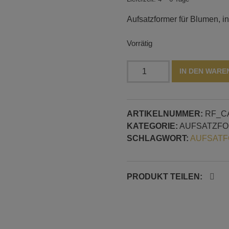
Aufsatzformer für Blumen, i
Vorrätig
Blumen
IN DEN WAR
Aufsatzformer:
30
und
ARTIKELNUMMER:
RF_C
35
KATEGORIE:
AUFSATZF
mm
SCHLAGWORT:
AUFSATF
groß
Menge
PRODUKT TEILEN: