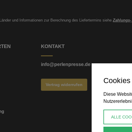
e Länder und Informationen zur Berechnung des Liefertermins siehe
Zahlungs-
RTEN
KONTAKT
info@perlenpresse.de
Cookies
Vertrag widerrufen
Diese Website
Nutzererlebni
ng
ALLE COO