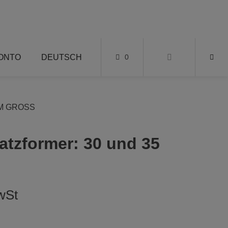
KONTO
DEUTSCH
0
M GROSS
tzformer: 30 und 35
wSt