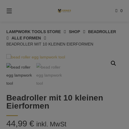
Springe
zum
0
Inhalt
LAMPWORK TOOLS STORE
SHOP
BEADROLLER
ALLE FORMEN
BEADROLLER MIT 10 KLEINEN EIERFORMEN
Beadroller mit 10 kleinen
Eierformen
44,99
€
inkl. MwSt