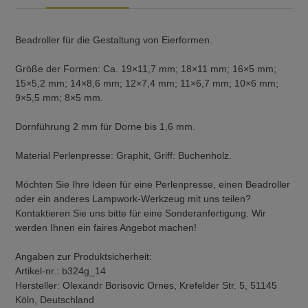
Beadroller für die Gestaltung von Eierformen.
Größe der Formen: Ca. 19×11,7 mm; 18×11 mm; 16×5 mm;
15×5,2 mm; 14×8,6 mm; 12×7,4 mm; 11×6,7 mm; 10×6 mm;
9×5,5 mm; 8×5 mm.
Dornführung 2 mm für Dorne bis 1,6 mm.
Material Perlenpresse: Graphit, Griff: Buchenholz.
Möchten Sie Ihre Ideen für eine Perlenpresse, einen Beadroller
oder ein anderes Lampwork-Werkzeug mit uns teilen?
Kontaktieren Sie uns bitte für eine Sonderanfertigung. Wir
werden Ihnen ein faires Angebot machen!
Angaben zur Produktsicherheit:
Artikel-nr.: b324g_14
Hersteller: Olexandr Borisovic Ornes, Krefelder Str. 5, 51145
Köln, Deutschland