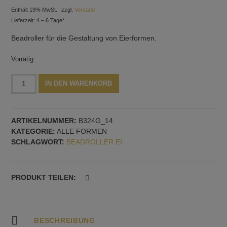
Enthält 19% MwSt.
zzgl.
Versand
Lieferzeit: 4 – 6 Tage*
Beadroller für die Gestaltung von Eierformen.
Vorrätig
Beadroller
Alternative:
IN DEN WARENKORB
mit
10
kleinen
ARTIKELNUMMER:
B324G_14
Eierformen
KATEGORIE:
ALLE FORMEN
Menge
SCHLAGWORT:
BEADROLLER EI
PRODUKT TEILEN:
BESCHREIBUNG