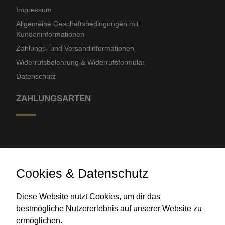
Impressum
Allgemeine Geschäftsbedingungen mit
Kundeninformationen
Zahlungs- und Versandinformationen
Widerrufsbelehrung & Widerrufsformular
Datenschutz
ZAHLUNGSARTEN
Cookies & Datenschutz
Diese Website nutzt Cookies, um dir das
Banküberweisung
bestmögliche Nutzererlebnis auf unserer Website zu
ermöglichen.