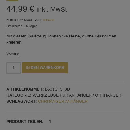
44,99
€
inkl. MwSt
Enthält 19% MwSt.
zzgl.
Versand
Lieferzeit: 4 – 6 Tage*
Mit diesem Werkzeug können Sie kleine, dünne Glasformen
kreieren.
Vorrätig
Werkzeug
Alternative:
IN DEN WARENKORB
mit
dünnen
Formen
ARTIKELNUMMER:
B501G_3_3D
für
KATEGORIE:
WERKZEUGE FÜR ANHÄNGER / OHRHÄNGER
Anhänger,
SCHLAGWORT:
OHRHÄNGER ANHÄNGER
Herzformen
um
180
Grad
PRODUKT TEILEN:
gedreht