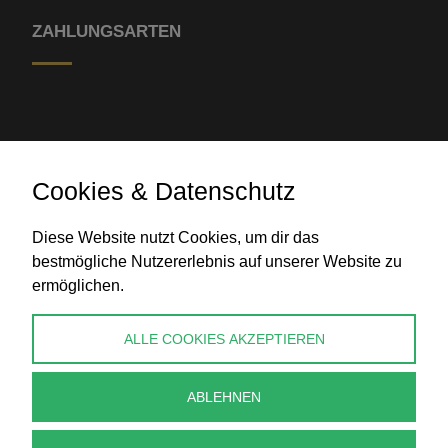
ZAHLUNGSARTEN
Cookies & Datenschutz
Banküberweisung
Diese Website nutzt Cookies, um dir das
bestmögliche Nutzererlebnis auf unserer Website zu
ermöglichen.
KONTAKT
ALLE COOKIES AKZEPTIEREN
info@perlenpresse.de
ABLEHNEN
Vertrag widerrufen