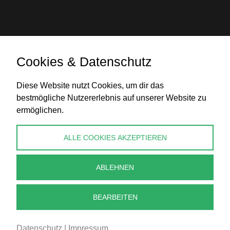
Cookies & Datenschutz
Banküberweisung
Diese Website nutzt Cookies, um dir das
bestmögliche Nutzererlebnis auf unserer Website zu
ermöglichen.
KONTAKT
ALLE COOKIES AKZEPTIEREN
info@perlenpresse.de
ABLEHNEN
Vertrag widerrufen
BEARBEITEN
Datenschutz
|
Impressum