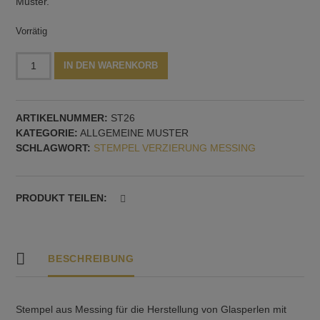
Muster.
Vorrätig
Stempel,
Alternative:
IN DEN WARENKORB
30
mm
Durchmesser,
ARTIKELNUMMER:
ST26
Muster
KATEGORIE:
ALLGEMEINE MUSTER
Nr.
SCHLAGWORT:
STEMPEL VERZIERUNG MESSING
26
Menge
PRODUKT TEILEN:
BESCHREIBUNG
Stempel aus Messing für die Herstellung von Glasperlen mit