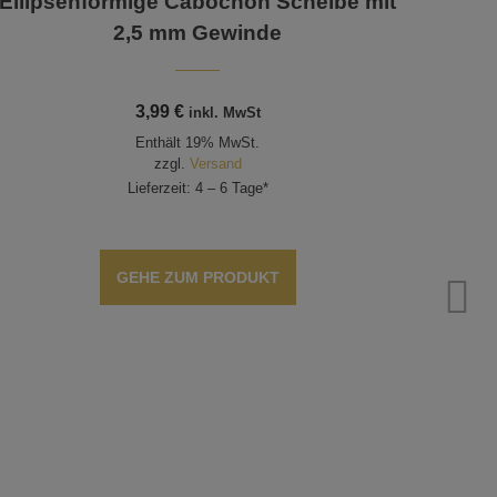
Ellipsenförmige Cabochon Scheibe mit
2,5 mm Gewinde
3,99
€
inkl. MwSt
Enthält 19% MwSt.
zzgl.
Versand
Lieferzeit: 4 – 6 Tage*
GEHE ZUM PRODUKT
Blum