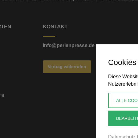
RTEN
KONTAKT
info@perlenpresse.de
Cookies
Vertrag widerrufen
Diese Website
Nutzererlebni
ng
ALLE COO
BEARBEIT
Datenschutz
|