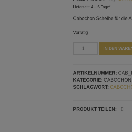
Lieferzeit: 4 – 6 Tage*
Cabochon Scheibe für die Ar
Vorrätig
Schmetterling
IN DEN WAR
Cabochon
Scheibe,
mit
ARTIKELNUMMER:
CAB_
2,5
KATEGORIE:
CABOCHON
mm
SCHLAGWORT:
CABOCHO
Gewinde,
Muster
Nr.
1
PRODUKT TEILEN:
Menge