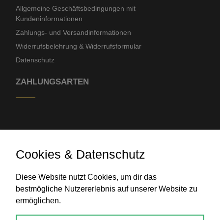
Allgemeine Geschäftsbedingungen mit
Kundeninformationen
Zahlungs- und Versandinformationen
Widerrufsbelehrung & Widerrufsformular
Datenschutz
ZAHLUNGSARTEN
Cookies & Datenschutz
Diese Website nutzt Cookies, um dir das
Banküberweisung
bestmögliche Nutzererlebnis auf unserer Website zu
ermöglichen.
KONTAKT