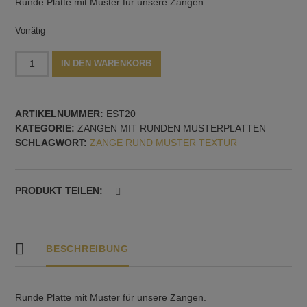
Runde Platte mit Muster für unsere Zangen.
Vorrätig
Runde
Alternative:
IN DEN WARENKORB
Platte
für
Zange,
ARTIKELNUMMER:
EST20
Muster
KATEGORIE:
ZANGEN MIT RUNDEN MUSTERPLATTEN
Nr.
SCHLAGWORT:
ZANGE RUND MUSTER TEXTUR
20
Menge
PRODUKT TEILEN:
BESCHREIBUNG
Runde Platte mit Muster für unsere Zangen.