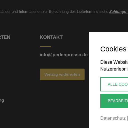
e Länder und Informationen zur Berechnung des Liefertermins siehe
Zahlungs-
RTEN
KONTAKT
Cookies
info@perlenpresse.de
Diese Website
Nutzererlebni
Vertrag widerrufen
ALLE COO
ng
BEARBEIT
Datenschutz
|