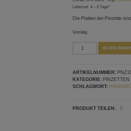
Lieferzeit: 4 – 6 Tage*
Die Platten der Pinzette si
Vorrätig
Pinzette
IN DEN WAR
mit
flachen
Platten,
ARTIKELNUMMER:
PNZ1
10x20
KATEGORIE:
PINZETTEN
mm
SCHLAGWORT:
HANDWER
Menge
PRODUKT TEILEN: