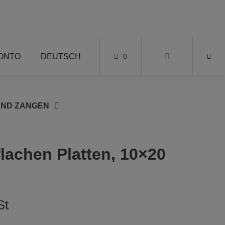
KONTO
DEUTSCH
0
UND ZANGEN
flachen Platten, 10×20
St