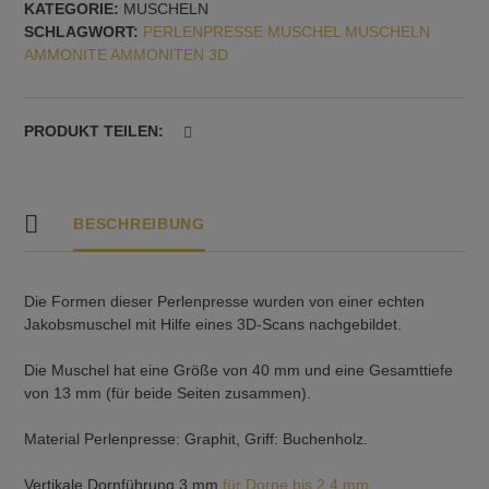
KATEGORIE:
MUSCHELN
vertikale
SCHLAGWORT:
PERLENPRESSE MUSCHEL MUSCHELN
Dornführung
AMMONITE AMMONITEN 3D
Menge
PRODUKT TEILEN:
BESCHREIBUNG
Die Formen dieser Perlenpresse wurden von einer echten
Jakobsmuschel mit Hilfe eines 3D-Scans nachgebildet.
Die Muschel hat eine Größe von 40 mm und eine Gesamttiefe
von 13 mm (für beide Seiten zusammen).
Material Perlenpresse: Graphit, Griff: Buchenholz.
Vertikale Dornführung 3 mm
für Dorne bis 2,4 mm
.