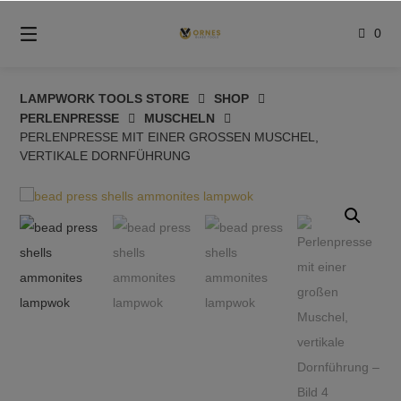
Springe
zum
0
Inhalt
LAMPWORK TOOLS STORE
SHOP
PERLENPRESSE
MUSCHELN
PERLENPRESSE MIT EINER GROSSEN MUSCHEL, V
ERTIKALE DORNFÜHRUNG