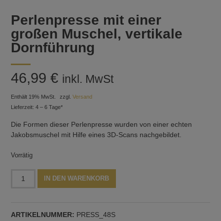
Perlenpresse mit einer
großen Muschel, vertikale
Dornführung
46,99
€
inkl. MwSt
Enthält 19% MwSt.
zzgl.
Versand
Lieferzeit: 4 – 6 Tage*
Die Formen dieser Perlenpresse wurden von einer echten
Jakobsmuschel mit Hilfe eines 3D-Scans nachgebildet.
Vorrätig
Perlenpresse
Alternative:
IN DEN WARENKORB
mit
einer
großen
ARTIKELNUMMER:
PRESS_48S
Muschel,