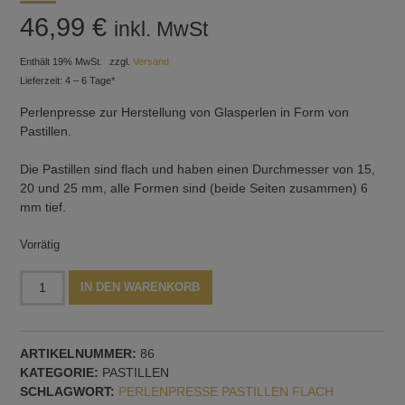
46,99
€
inkl. MwSt
Enthält 19% MwSt.
zzgl.
Versand
Lieferzeit: 4 – 6 Tage*
Perlenpresse zur Herstellung von Glasperlen in Form von
Pastillen.
Die Pastillen sind flach und haben einen Durchmesser von 15,
20 und 25 mm, alle Formen sind (beide Seiten zusammen) 6
mm tief.
Vorrätig
Perlenpresse
Alternative:
IN DEN WARENKORB
mit
drei
Pastillen,
ARTIKELNUMMER:
86
15,
KATEGORIE:
PASTILLEN
20
SCHLAGWORT:
PERLENPRESSE PASTILLEN FLACH
und