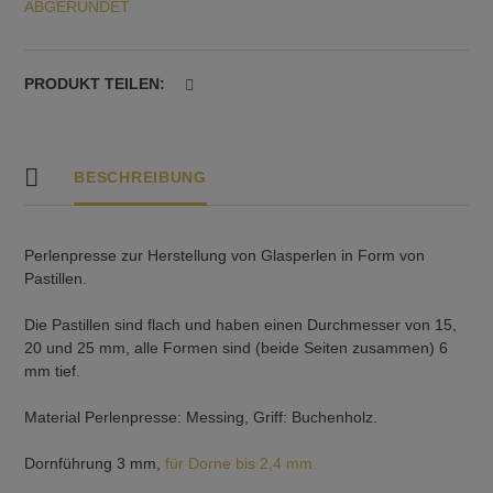
ABGERUNDET
25
mm,
flach,
6
PRODUKT TEILEN:
mm
tief.
Menge
BESCHREIBUNG
Perlenpresse zur Herstellung von Glasperlen in Form von
Pastillen.
Die Pastillen sind flach und haben einen Durchmesser von 15,
20 und 25 mm, alle Formen sind (beide Seiten zusammen) 6
mm tief.
Material Perlenpresse: Messing, Griff: Buchenholz.
Dornführung 3 mm,
für Dorne bis 2,4 mm.