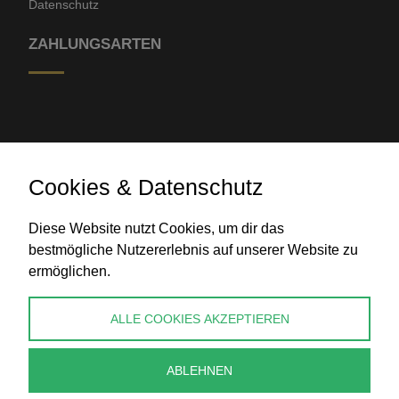
Datenschutz
ZAHLUNGSARTEN
Cookies & Datenschutz
Banküberweisung
Diese Website nutzt Cookies, um dir das
bestmögliche Nutzererlebnis auf unserer Website zu
ermöglichen.
KONTAKT
ALLE COOKIES AKZEPTIEREN
info@perlenpresse.de
ABLEHNEN
Vertrag widerrufen