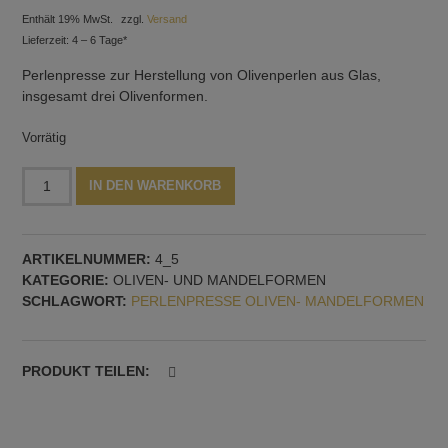
Enthält 19% MwSt.
zzgl.
Versand
Lieferzeit: 4 – 6 Tage*
Perlenpresse zur Herstellung von Olivenperlen aus Glas,
insgesamt drei Olivenformen.
Vorrätig
Perlenpresse
Alternative:
IN DEN WARENKORB
mit
drei
Oliven
ARTIKELNUMMER:
4_5
Menge
KATEGORIE:
OLIVEN- UND MANDELFORMEN
SCHLAGWORT:
PERLENPRESSE OLIVEN- MANDELFORMEN
PRODUKT TEILEN: