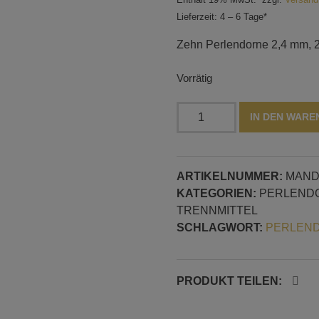
Lieferzeit: 4 – 6 Tage*
Zehn Perlendorne 2,4 mm, 2
Vorrätig
Perlendorn
IN DEN WAR
2,4
mm,
20
ARTIKELNUMMER:
MAND
cm
KATEGORIEN:
PERLEND
lang,
TRENNMITTEL
10
SCHLAGWORT:
PERLEN
Stück
Menge
PRODUKT TEILEN: