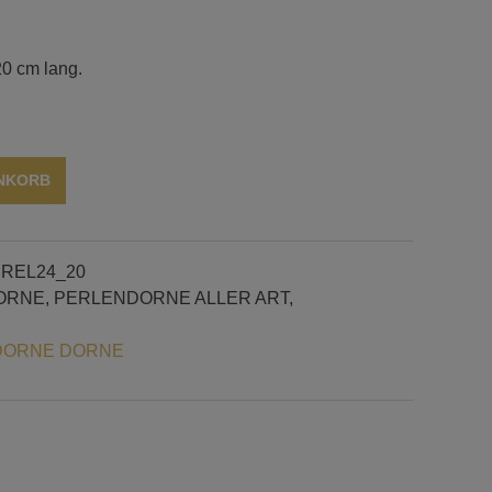
0 cm lang.
Alternative:
ENKORB
REL24_20
ORNE
,
PERLENDORNE ALLER ART,
DORNE DORNE