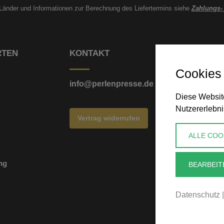
e Länder und Informationen zur Berechnung des Liefertermins siehe
Zahlungs-
RTEN
KONTAKT
Cookies
info@perlenpresse.de
Diese Website
Nutzererlebni
Vertrag widerrufen
ALLE COO
ng
BEARBEIT
Datenschutz
|