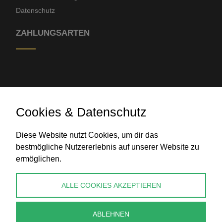
Datenschutz
ZAHLUNGSARTEN
Cookies & Datenschutz
Banküberweisung
Diese Website nutzt Cookies, um dir das
bestmögliche Nutzererlebnis auf unserer Website zu
ermöglichen.
KONTAKT
ALLE COOKIES AKZEPTIEREN
info@perlenpresse.de
ABLEHNEN
Vertrag widerrufen