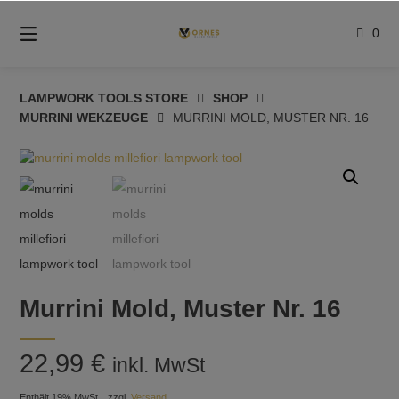
Springe
zum
0
Inhalt
LAMPWORK TOOLS STORE
SHOP
MURRINI WEKZEUGE
MURRINI MOLD, MUSTER NR. 16
Murrini Mold, Muster Nr. 16
22,99
€
inkl. MwSt
Enthält 19% MwSt.
zzgl.
Versand