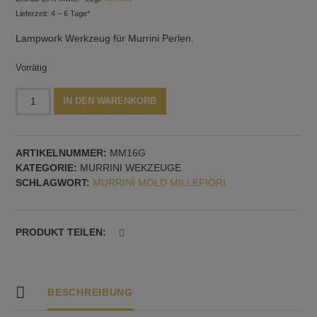
Lieferzeit: 4 – 6 Tage*
Lampwork Werkzeug für Murrini Perlen.
Vorrätig
Murrini
Alternative:
IN DEN WARENKORB
Mold,
Muster
Nr.
ARTIKELNUMMER:
MM16G
16
KATEGORIE:
MURRINI WEKZEUGE
Menge
SCHLAGWORT:
MURRINI MOLD MILLEFIORI
PRODUKT TEILEN:
BESCHREIBUNG