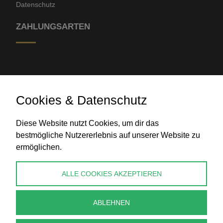
Datenschutz
ZAHLUNGSARTEN
Cookies & Datenschutz
Diese Website nutzt Cookies, um dir das
Banküberweisung
bestmögliche Nutzererlebnis auf unserer Website zu
ermöglichen.
KONTAKT
ALLE COOKIES AKZEPTIEREN
info@perlenpresse.de
ABLEHNEN
Vertrag widerrufen