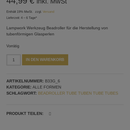
44,99
€
inkl. MwSt
Enthält 19% MwSt.
zzgl.
Versand
Lieferzeit: 4 – 6 Tage*
Lampwork Werkzeug Beadroller für die Herstellung von
tubenförmigen Glasperlen
Vorrätig
Beadroller
Alternative:
IN DEN WARENKORB
mit
19
Tuben,
ARTIKELNUMMER:
B33G_6
extra
KATEGORIE:
ALLE FORMEN
klein,
SCHLAGWORT:
BEADROLLER TUBE TUBEN TUBE TUBES
Modell
Nr.
6
Menge
PRODUKT TEILEN: