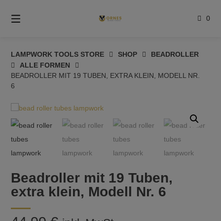
Springe
zum
0
Inhalt
LAMPWORK TOOLS STORE
SHOP
BEADROLLER
ALLE FORMEN
BEADROLLER MIT 19 TUBEN, EXTRA KLEIN, MODELL NR.
6
Beadroller mit 19 Tuben,
extra klein, Modell Nr. 6