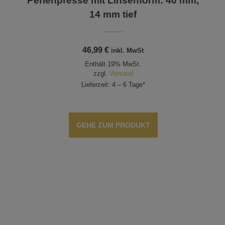
Perlenpresse mit Linsenform: 40 mm,
14 mm tief
46,99
€
inkl. MwSt
Enthält 19% MwSt.
zzgl.
Versand
Lieferzeit: 4 – 6 Tage*
GEHE ZUM PRODUKT