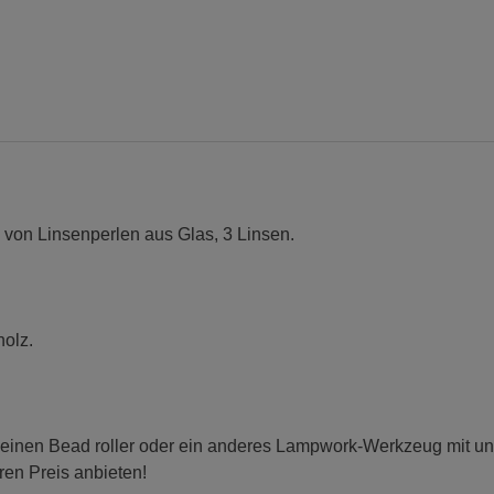
tief
Menge
 von Linsenperlen aus Glas, 3 Linsen.
holz.
 einen Bead roller oder ein anderes Lampwork-Werkzeug mit uns 
ren Preis anbieten!