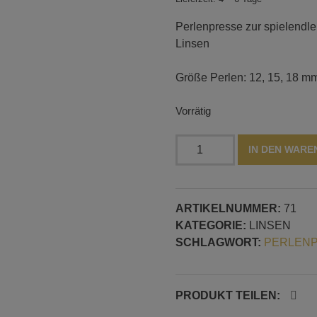
Perlenpresse zur spielendle
Linsen
Größe Perlen: 12, 15, 18 mm,
Vorrätig
Perlenpresse
IN DEN WAR
mit
3
Linsen:
ARTIKELNUMMER:
71
18,
KATEGORIE:
LINSEN
15
SCHLAGWORT:
PERLENP
und
12
mm,
7
PRODUKT TEILEN:
mm