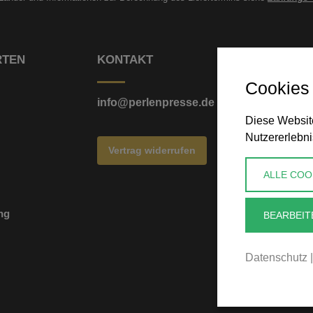
RTEN
KONTAKT
Cookies
info@perlenpresse.de
Diese Website
Nutzererlebni
Vertrag widerrufen
ALLE COO
ng
BEARBEIT
Datenschutz
|