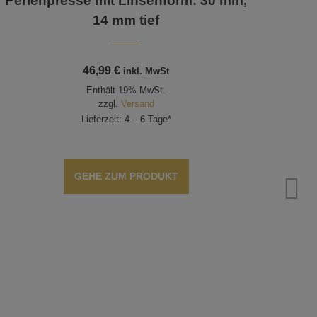
Perlenpresse mit Linsenform: 30 mm,
14 mm tief
46,99
€
inkl. MwSt
Enthält 19% MwSt.
zzgl.
Versand
Lieferzeit: 4 – 6 Tage*
GEHE ZUM PRODUKT
Perl