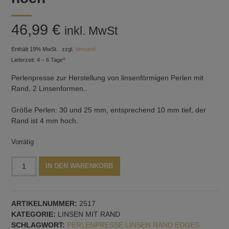
46,99
€
inkl. MwSt
Enthält 19% MwSt.
zzgl.
Versand
Lieferzeit: 4 – 6 Tage*
Perlenpresse zur Herstellung von linsenförmigen Perlen mit
Rand, 2 Linsenformen..
Größe Perlen: 30 und 25 mm, entsprechend 10 mm tief, der
Rand ist 4 mm hoch.
Vorrätig
Perlenpresse
Alternative:
IN DEN WARENKORB
zwei
Linsen
mit
ARTIKELNUMMER:
2517
Rand:
KATEGORIE:
LINSEN MIT RAND
30
SCHLAGWORT:
PERLENPRESSE LINSEN RAND EDGES
und