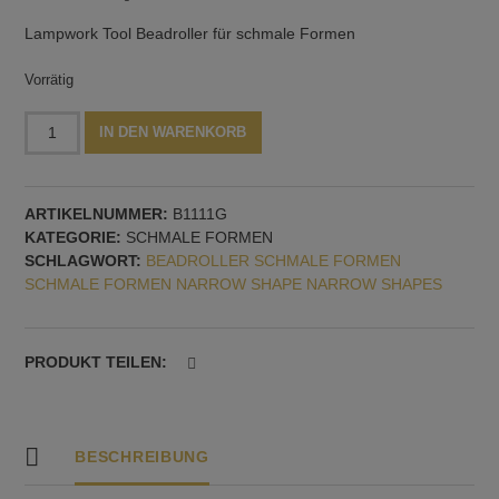
Lampwork Tool Beadroller für schmale Formen
Vorrätig
Beadroller
Alternative:
IN DEN WARENKORB
mit
drei
Formen:
ARTIKELNUMMER:
B1111G
Oval,
KATEGORIE:
SCHMALE FORMEN
Bicone,
SCHLAGWORT:
BEADROLLER SCHMALE FORMEN
Konus
SCHMALE FORMEN NARROW SHAPE NARROW SHAPES
-
50
mm
lang
PRODUKT TEILEN:
Menge
BESCHREIBUNG