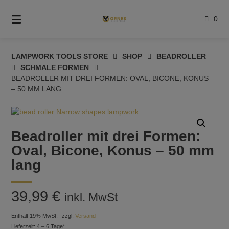
Springe
zum
0
Inhalt
LAMPWORK TOOLS STORE
SHOP
BEADROLLER
SCHMALE FORMEN
BEADROLLER MIT DREI FORMEN: OVAL, BICONE, KONUS
– 50 MM LANG
Beadroller mit drei Formen:
Oval, Bicone, Konus – 50 mm
lang
39,99
€
inkl. MwSt
Enthält 19% MwSt.
zzgl.
Versand
Lieferzeit: 4 – 6 Tage*