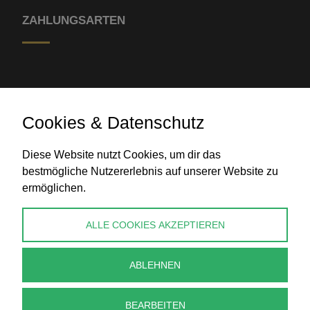
ZAHLUNGSARTEN
Cookies & Datenschutz
Diese Website nutzt Cookies, um dir das
Banküberweisung
bestmögliche Nutzererlebnis auf unserer Website zu
ermöglichen.
KONTAKT
ALLE COOKIES AKZEPTIEREN
info@perlenpresse.de
ABLEHNEN
Vertrag widerrufen
BEARBEITEN