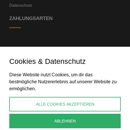
Datenschutz
ZAHLUNGSARTEN
Cookies & Datenschutz
Diese Website nutzt Cookies, um dir das
Banküberweisung
bestmögliche Nutzererlebnis auf unserer Website zu
ermöglichen.
KONTAKT
ALLE COOKIES AKZEPTIEREN
info@perlenpresse.de
ABLEHNEN
Vertrag widerrufen