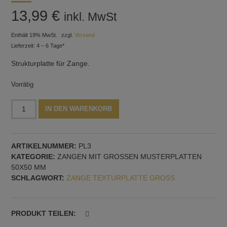
13,99
€
inkl. MwSt
Enthält 19% MwSt.
zzgl.
Versand
Lieferzeit: 4 – 6 Tage*
Strukturplatte für Zange.
Vorrätig
Eine
Alternative:
IN DEN WARENKORB
Strukturplatte
für
Zange,
ARTIKELNUMMER:
PL3
Muster
KATEGORIE:
ZANGEN MIT GROSSEN MUSTERPLATTEN 5
Nr.
0X50 MM
3
SCHLAGWORT:
ZANGE TEXTURPLATTE GROSS
Menge
PRODUKT TEILEN: