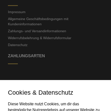
Impressum
Allgemeine Geschäftsbedingungen mit
Kundeninformationen
Zahlungs- und Versandinformationen
Widerrufsbelehrung & Widerrufsformular
Datenschutz
ZAHLUNGSARTEN
Cookies & Datenschutz
Diese Website nutzt Cookies, um dir das
Banküberweisung
bestmögliche Nutzererlebnis auf unserer Website zu