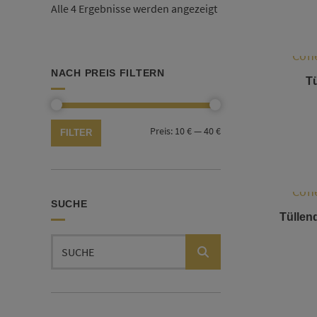
Alle 4 Ergebnisse werden angezeigt
NACH PREIS FILTERN
Tü
Min.
Max.
Preis:
10 €
—
40 €
FILTER
Preis
Preis
SUCHE
Tüllen
Suchen
nach: